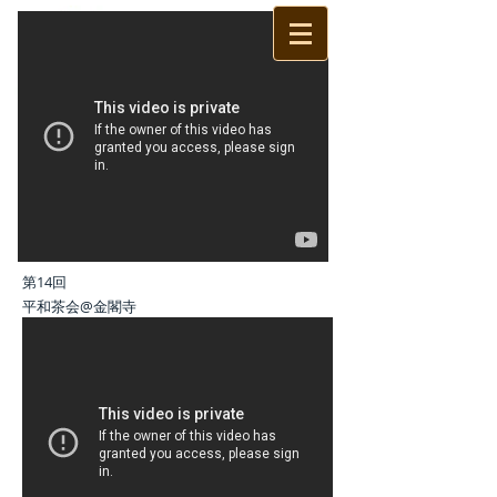
難民ナウ！
－世界の難民速報－
「難民問題を天気予報のように」
第14回
平和茶会@金閣寺