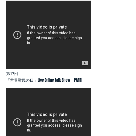
第17回
「世界難民の日」Live Online Talk S
how！PART1