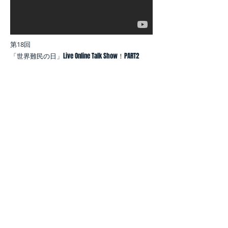
第18回
「世界難民の日」Live Online Talk Show！PART2
ご意見・講演依頼・書籍ご注文等はこちらまで