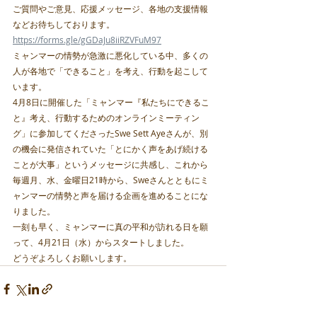
ご質問やご意見、応援メッセージ、各地の支援情報
などお待ちしております。
https://forms.gle/gGDaJu8iiRZVFuM97
ミャンマーの情勢が急激に悪化している中、多くの
人が各地で「できること」を考え、行動を起こして
います。
4月8日に開催した「ミャンマー『私たちにできるこ
と』考え、行動するためのオンラインミーティン
グ」に参加してくださったSwe Sett Ayeさんが、別
の機会に発信されていた「とにかく声をあげ続ける
ことが大事」というメッセージに共感し、これから
毎週月、水、金曜日21時から、Sweさんとともにミ
ャンマーの情勢と声を届ける企画を進めることにな
りました。
一刻も早く、ミャンマーに真の平和が訪れる日を願
って、4月21日（水）からスタートしました。
どうぞよろしくお願いします。