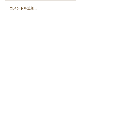
コメントを追加…
「令和6年能登半島地震」
「令和6年能登
支援活動報告7
支援活動報告6
ご意見・講演依頼・書籍ご注文等はこちらまで