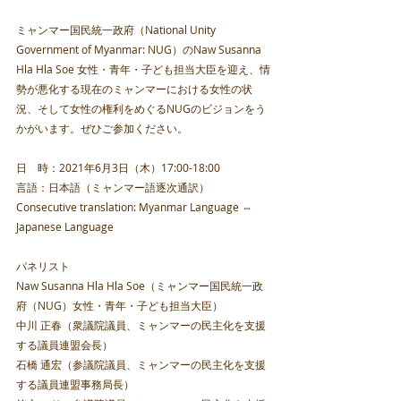
ミャンマー国民統一政府（National Unity 
Government of Myanmar: NUG）のNaw Susanna 
Hla Hla Soe 女性・青年・子ども担当大臣を迎え、情
勢が悪化する現在のミャンマーにおける女性の状
況、そして女性の権利をめぐるNUGのビジョンをう
かがいます。ぜひご参加ください。
日　時：2021年6月3日（木）17:00-18:00
言語：日本語（ミャンマー語逐次通訳）
Consecutive translation: Myanmar Language ⇔ 
Japanese Language
パネリスト
Naw Susanna Hla Hla Soe（ミャンマー国民統一政
府（NUG）女性・青年・子ども担当大臣）
中川 正春（衆議院議員、ミャンマーの民主化を支援
する議員連盟会長）
石橋 通宏（参議院議員、ミャンマーの民主化を支援
する議員連盟事務局長）