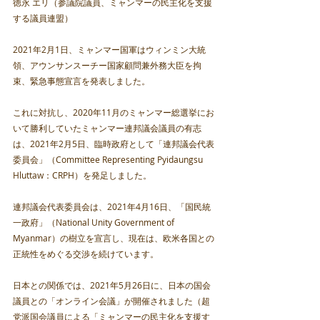
徳永 エリ（参議院議員、ミャンマーの民主化を支援
する議員連盟）
2021年2月1日、ミャンマー国軍はウィンミン大統
領、アウンサンスーチー国家顧問兼外務大臣を拘
束、緊急事態宣言を発表しました。
これに対抗し、2020年11月のミャンマー総選挙にお
いて勝利していたミャンマー連邦議会議員の有志
は、2021年2月5日、臨時政府として「連邦議会代表
委員会」（Committee Representing Pyidaungsu 
Hluttaw：CRPH）を発足しました。
連邦議会代表委員会は、2021年4月16日、「国民統
一政府」（National Unity Government of 
Myanmar）の樹立を宣言し、現在は、欧米各国との
正統性をめぐる交渉を続けています。
日本との関係では、2021年5月26日に、日本の国会
議員との「オンライン会議」が開催されました（超
党派国会議員による「ミャンマーの民主化を支援す