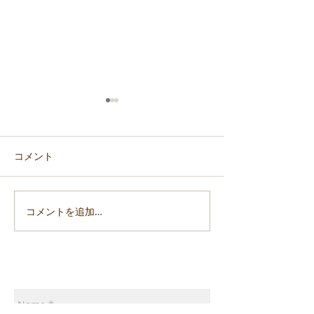
コメント
コメントを追加…
「令和6年能登半島地震」
「令和6年能登
支援活動報告7
支援活動報告6
ご意見・講演依頼・書籍ご注文等はこちらまで