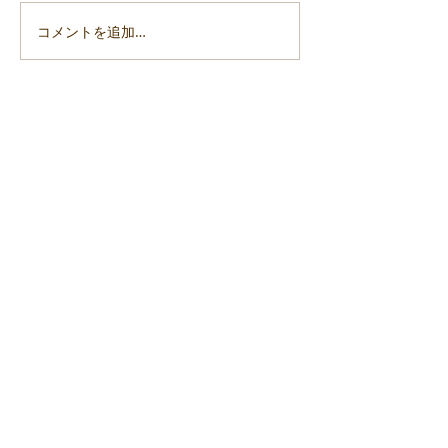
コメントを追加…
「令和6年能登半島地震」
「令和6年能登
支援活動報告7
支援活動報告6
ご意見・講演依頼・書籍ご注文等はこちらまで