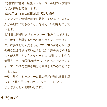
ご質問やご意見、応援メッセージ、各地の支援情報
などお待ちしております。
https://forms.gle/gGDaJu8iiRZVFuM97 
ミャンマーの情勢が急激に悪化している中、多くの
人が各地で「できること」を考え、行動を起こして
います。
4月8日に開催した「ミャンマー『私たちにできるこ
と』考え、行動するためのオンラインミーティン
グ」に参加してくださったSwe Sett Ayeさんが、別
の機会に発信されていた「とにかく声をあげ続ける
ことが大事」というメッセージに共感し、これから
毎週月、水、金曜日21時から、Sweさんとともにミ
ャンマーの情勢と声を届ける企画を進めることにな
りました。
一刻も早く、ミャンマーに真の平和が訪れる日を願
って、4月21日（水）からスタートしました。
どうぞよろしくお願いします。