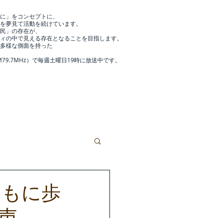
に」をコンセプトに、
を夢見て活動を続けています。
民」の存在が、
ィの中で見える存在となることを目指します。
多様な側面を持った
79.7MHz
）で毎週土曜日19時に放送中です。
団体概要
More
ともに歩
声