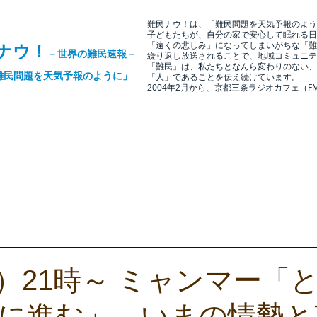
難民ナウ！は、「難民問題を天気予報のよう
子どもたちが、自分の家で安心して眠れる日
ナウ！
「遠くの悲しみ」になってしまいがちな「難
－世界の難民速報－
繰り返し放送されることで、
地域コミュニテ
「難民」は、私たちとなんら変わりのない、
難民問題を天気予報のように」
「人」であることを伝え続けています。
2004年2月から、京都三条ラジオカ
フェ（FM
の関わり
修学旅行の受入れ
過去のプロジェクト
書籍
TED×
（水）21時～ ミャンマー「
に進む」―いまの情勢と