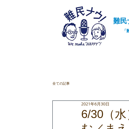
難民
「
Home
協働
ミャンマーと
全ての記事
2021年6月30日
6/30
む／まえ