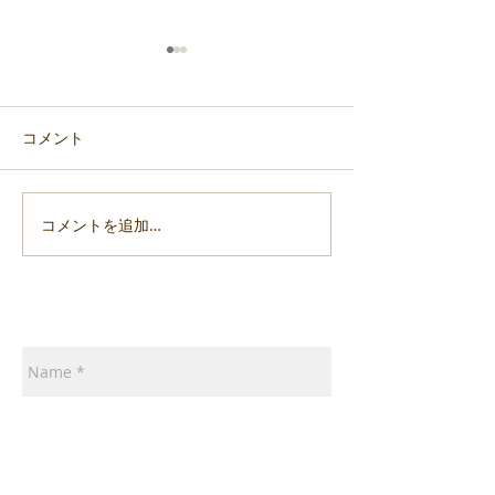
コメント
コメントを追加…
「令和6年能登半島地震」
「令和6年能登
支援活動報告7
支援活動報告6
ご意見・講演依頼・書籍ご注文等はこちらまで