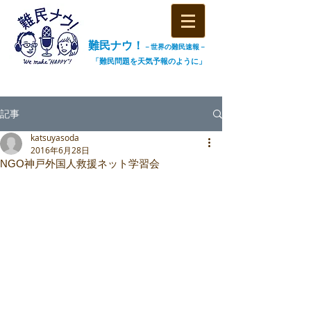
難民ナウ！
－世界の難民速報－
「難民問題を天気予報のように」
記事
katsuyasoda
2016年6月28日
NGO神戸外国人救援ネット学習会