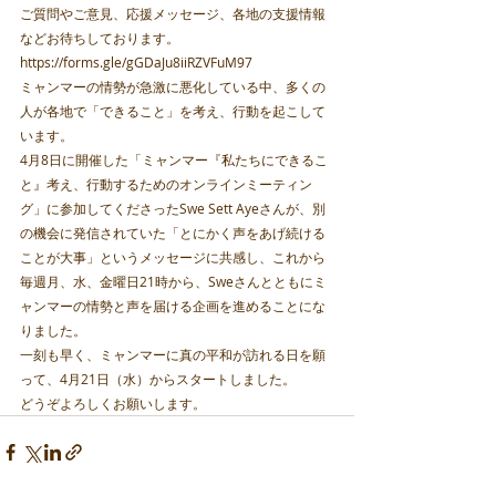
ご質問やご意見、応援メッセージ、各地の支援情報
などお待ちしております。
https://forms.gle/gGDaJu8iiRZVFuM97 
ミャンマーの情勢が急激に悪化している中、多くの
人が各地で「できること」を考え、行動を起こして
います。
4月8日に開催した「ミャンマー『私たちにできるこ
と』考え、行動するためのオンラインミーティン
グ」に参加してくださったSwe Sett Ayeさんが、別
の機会に発信されていた「とにかく声をあげ続ける
ことが大事」というメッセージに共感し、これから
毎週月、水、金曜日21時から、Sweさんとともにミ
ャンマーの情勢と声を届ける企画を進めることにな
りました。
一刻も早く、ミャンマーに真の平和が訪れる日を願
って、4月21日（水）からスタートしました。
どうぞよろしくお願いします。