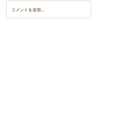
コメントを追加…
「令和6年能登半島地震」
「令和6年能登
支援活動報告7
支援活動報告6
ご意見・講演依頼・書籍ご注文等はこちらまで