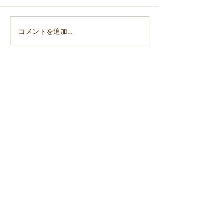
コメントを追加…
「令和6年能登半島地震」
「令和6年能登
支援活動報告7
支援活動報告6
ご意見・講演依頼・書籍ご注文等はこちらまで